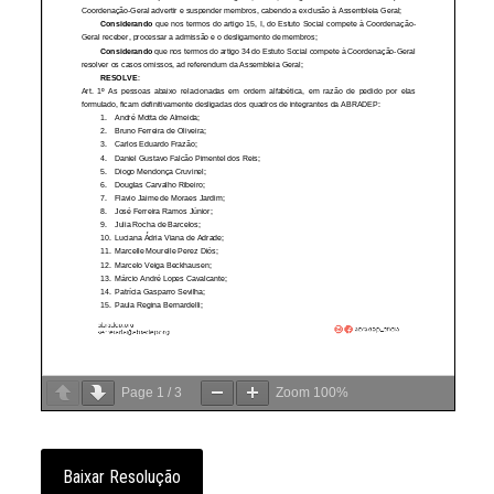
Page
1
/
3
Zoom
100%
Baixar Resolução