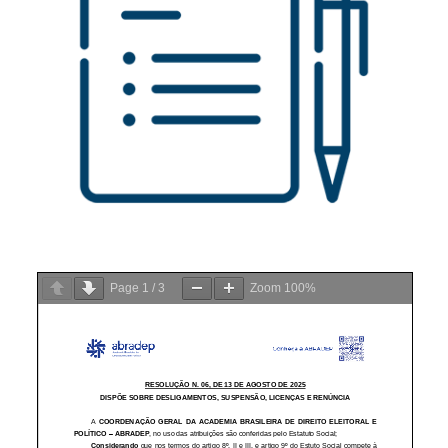
Page
1
/
3
Zoom
100%