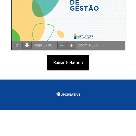
Page
1
/
90
Zoom
100%
Baixar Relatório