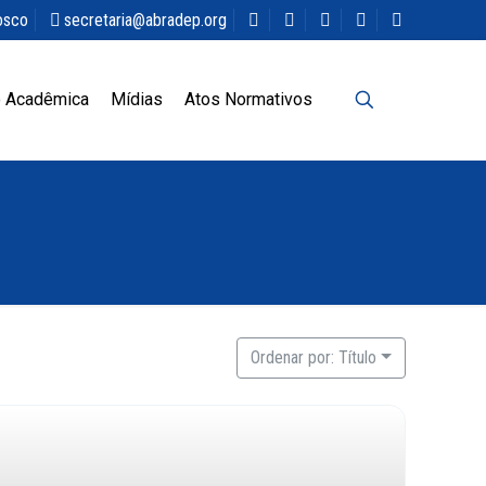
osco
secretaria@abradep.org
 Acadêmica
Mídias
Atos Normativos
Ordenar por: Título