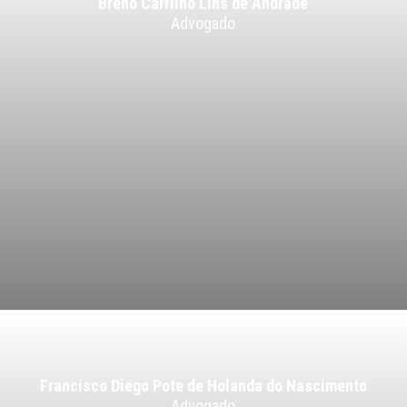
Breno Carrilho Lins de Andrade
Advogado
Francisco Diego Pote de Holanda do Nascimento
Advogado