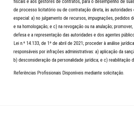
fiscais e aos gestores de contratos, para o desempenho de suas 
de processo licitatório ou de contratação direta, às autoridad
especial: a) no julgamento de recursos, impugnações, pedidos d
e na homologação; e c) na revogação ou na anulação; promover, na
defesa e a representação das autoridades e dos agentes públicos 
Lei n.º 14.133, de 1º de abril de 2021; proceder à análise juríd
responsáveis por infrações administrativas: a) aplicação da sançã
b) desconsideração da personalidade jurídica; e c) reabilitação d
Referências Profissionais Disponíveis mediante solicitação.