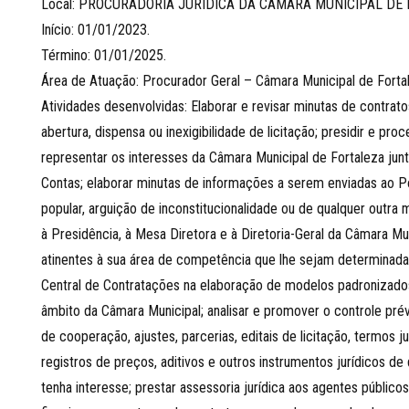
Local: PROCURADORIA JURÍDICA DA CÂMARA MUNICIPAL DE 
Início: 01/01/2023.
Término: 01/01/2025.
Área de Atuação: Procurador Geral – Câmara Municipal de Fort
Atividades desenvolvidas: Elaborar e revisar minutas de contrato
abertura, dispensa ou inexigibilidade de licitação; presidir e pr
representar os interesses da Câmara Municipal de Fortaleza junt
Contas; elaborar minutas de informações a serem enviadas ao 
popular, arguição de inconstitucionalidade ou de qualquer outra me
à Presidência, à Mesa Diretora e à Diretoria-Geral da Câmara Mu
atinentes à sua área de competência que lhe sejam determinada
Central de Contratações na elaboração de modelos padronizados 
âmbito da Câmara Municipal; analisar e promover o controle prév
de cooperação, ajustes, parcerias, editais de licitação, termos j
registros de preços, aditivos e outros instrumentos jurídicos d
tenha interesse; prestar assessoria jurídica aos agentes públic