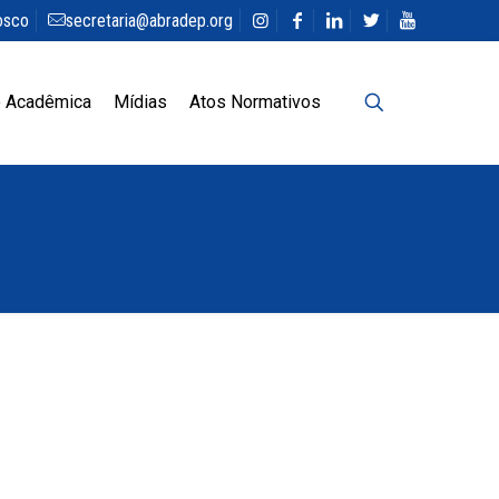
osco
secretaria@abradep.org
 Acadêmica
Mídias
Atos Normativos