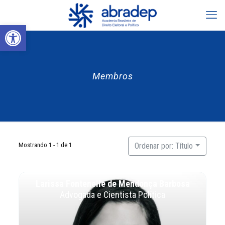
Abrir a barra de ferramentas
Membros
Mostrando 1 - 1 de 1
Ordenar por: Título
Larissa Fontenelle de Mendonça Barbosa
Advogada e Cientista Política