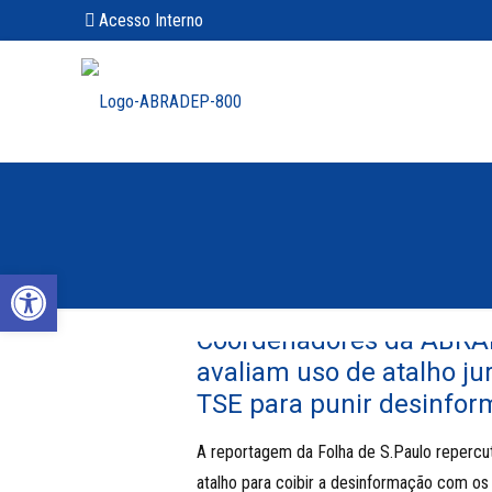
Acesso Interno
Abrir a barra de ferramentas
Coordenadores da ABR
avaliam uso de atalho jur
TSE para punir desinfo
A reportagem da Folha de S.Paulo repercuti
atalho para coibir a desinformação com o