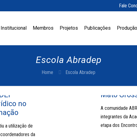
Fale Con
Institucional
Membros
Projetos
Publicações
Produção
Escola Abradep
Home
Escola Abradep
ADEP
Mato Gross
ídico no
A comunidade ABR
rmação
integrantes da Aca
etapa dos Encontr
u a utilização de
s coordenadores da