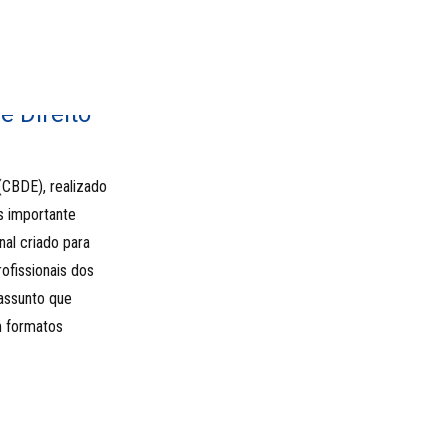
e Direito
 (CBDE), realizado
s importante
al criado para
rofissionais dos
 assunto que
m formatos