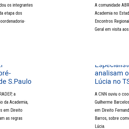
ou os integrantes
A comunidade ABRA
da etapa dos
Academia no Estad
oordenadoria-
Encontros Region
Geral em visita aos
EP
Especiali
pré-
analisam o
de S.Paulo
Lúcia no T
BRADEP, a
A CNN ouviu o coo
ão da Academia,
Guilherme Barcelos
s em Direito
em Direito Fernand
am as regras
Barros, sobre como
Lúcia.