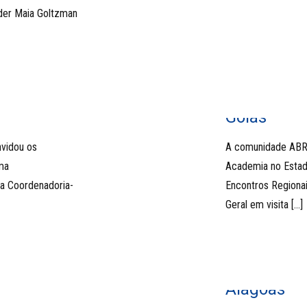
der Maia Goltzman
Goiás
vidou os
A comunidade ABRA
ma
Academia no Estad
 a Coordenadoria-
Encontros Regiona
Geral em visita
[…]
Alagoas