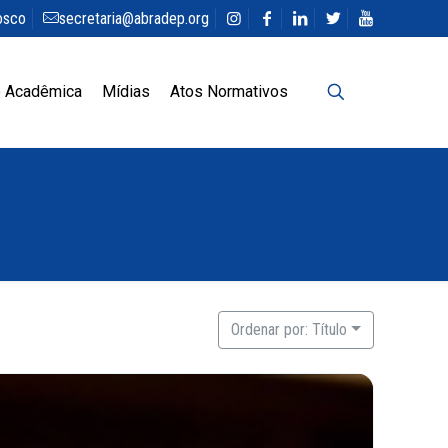
osco
secretaria@abradep.org
 Acadêmica
Mídias
Atos Normativos
Ordenar por: Título