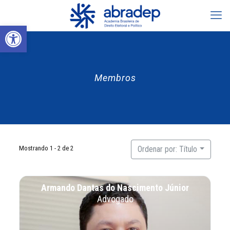
Abrir a barra de ferramentas
Membros
Mostrando 1 - 2 de 2
Ordenar por: Título
Armando Dantas do Nascimento Júnior
Advogado