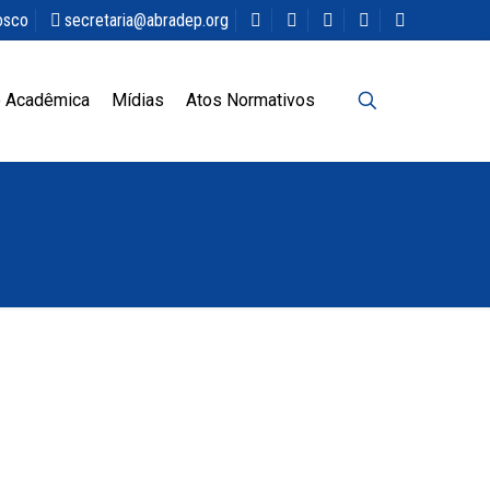
osco
secretaria@abradep.org
 Acadêmica
Mídias
Atos Normativos