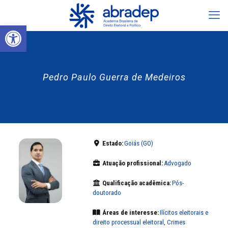
Abrir a barra de ferramentas
Pedro Paulo Guerra de Medeiros
Estado:
Goiás (GO)
Atuação profissional:
Advogado
Qualificação acadêmica:
Pós-
doutorado
Áreas de interesse:
Ilícitos eleitorais e
direito processual eleitoral
,
Crimes