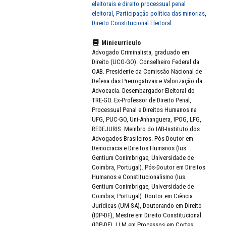
eleitorais e direito processual penal
eleitoral
,
Participação política das minorias
,
Direito Constitucional Eleitoral
Minicurrículo
Advogado Criminalista, graduado em
Direito (UCG-GO). Conselheiro Federal da
OAB. Presidente da Comissão Nacional de
Defesa das Prerrogativas e Valorização da
Advocacia. Desembargador Eleitoral do
TRE-GO. Ex-Professor de Direito Penal,
Processual Penal e Direitos Humanos na
UFG, PUC-GO, Uni-Anhanguera, IPOG, LFG,
REDEJURIS. Membro do IAB-Instituto dos
Advogados Brasileiros. Pós-Doutor em
Democracia e Direitos Humanos (Ius
Gentium Conimbrigae, Universidade de
Coimbra, Portugal). Pós-Doutor em Direitos
Humanos e Constitucionalismo (Ius
Gentium Conimbrigae, Universidade de
Coimbra, Portugal). Doutor em Ciência
Jurídicas (UM-SA), Doutorando em Direito
(IDP-DF), Mestre em Direito Constitucional
(IDP-DF), LLM em Processos em Cortes