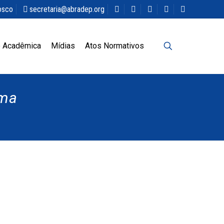
osco
secretaria@abradep.org
 Acadêmica
Mídias
Atos Normativos
ima