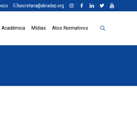
osco
secretaria@abradep.org
 Acadêmica
Mídias
Atos Normativos